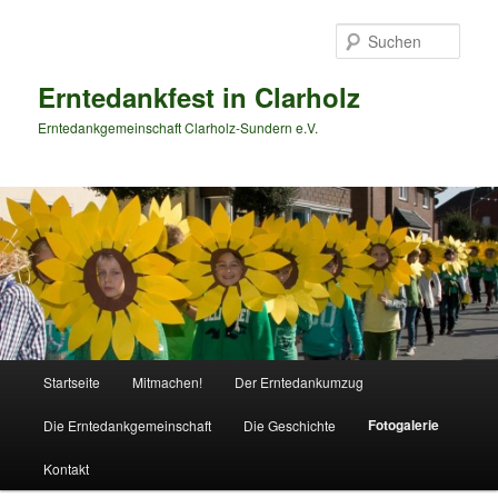
Zum
primären
Such
Inhalt
springen
Erntedankfest in Clarholz
Erntedankgemeinschaft Clarholz-Sundern e.V.
Hauptmenü
Startseite
Mitmachen!
Der Erntedankumzug
Fotogalerie
Die Erntedankgemeinschaft
Die Geschichte
Kontakt