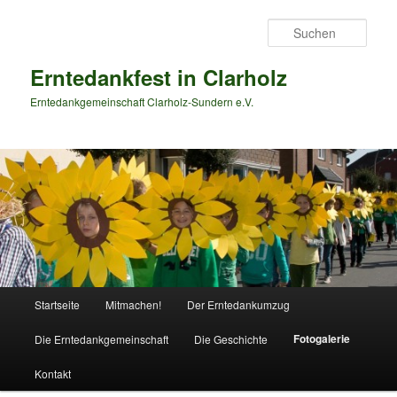
Zum
primären
Such
Inhalt
springen
Erntedankfest in Clarholz
Erntedankgemeinschaft Clarholz-Sundern e.V.
Hauptmenü
Startseite
Mitmachen!
Der Erntedankumzug
Fotogalerie
Die Erntedankgemeinschaft
Die Geschichte
Kontakt