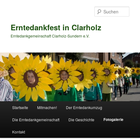
Zum
primären
Such
Inhalt
springen
Erntedankfest in Clarholz
Erntedankgemeinschaft Clarholz-Sundern e.V.
Hauptmenü
Startseite
Mitmachen!
Der Erntedankumzug
Fotogalerie
Die Erntedankgemeinschaft
Die Geschichte
Kontakt