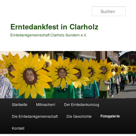
Zum
primären
Such
Inhalt
springen
Erntedankfest in Clarholz
Erntedankgemeinschaft Clarholz-Sundern e.V.
Hauptmenü
Startseite
Mitmachen!
Der Erntedankumzug
Fotogalerie
Die Erntedankgemeinschaft
Die Geschichte
Kontakt