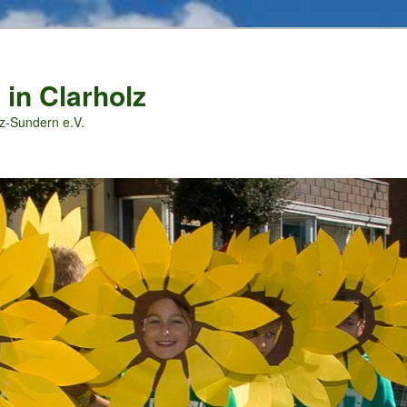
 in Clarholz
z-Sundern e.V.