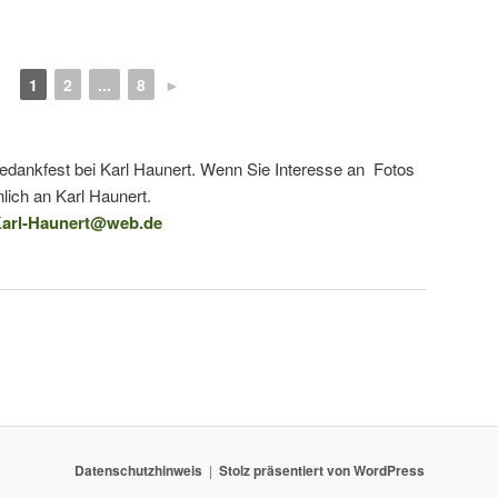
1
2
...
8
►
tedankfest bei Karl Haunert. Wenn Sie Interesse an Fotos
lich an Karl Haunert.
arl-Haunert@web.de
Datenschutzhinweis
Stolz präsentiert von WordPress