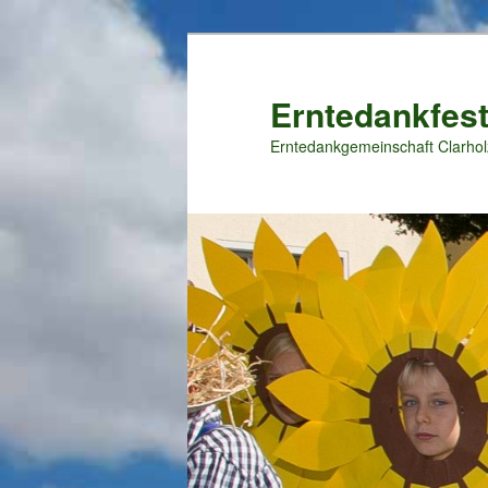
Zum
primären
Inhalt
Erntedankfest
springen
Erntedankgemeinschaft Clarhol