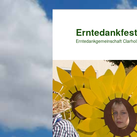
Zum
primären
Inhalt
Erntedankfest
springen
Erntedankgemeinschaft Clarhol