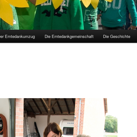
er Erntedankumzug
Die Erntedankgemeinschaft
Die Geschichte