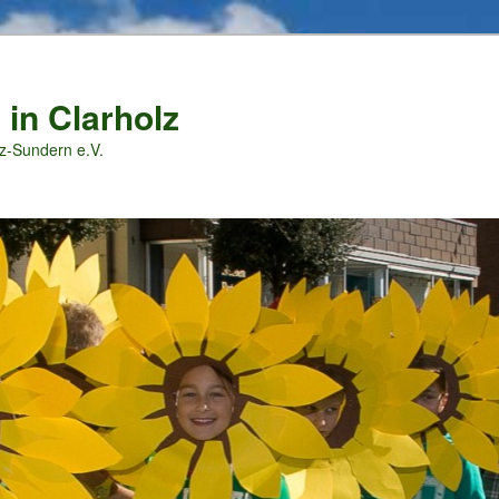
 in Clarholz
z-Sundern e.V.