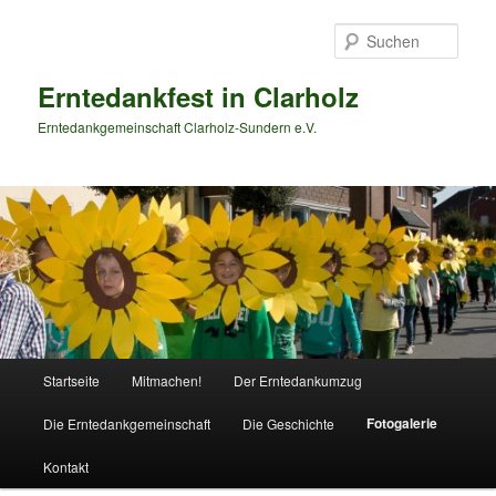
Zum
primären
Such
Inhalt
springen
Erntedankfest in Clarholz
Erntedankgemeinschaft Clarholz-Sundern e.V.
Hauptmenü
Startseite
Mitmachen!
Der Erntedankumzug
Fotogalerie
Die Erntedankgemeinschaft
Die Geschichte
Kontakt