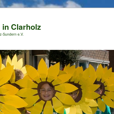
 in Clarholz
z-Sundern e.V.