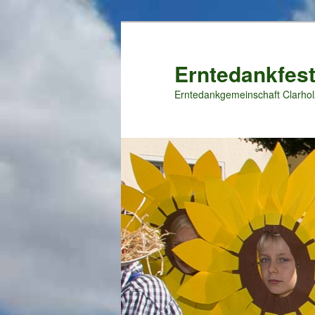
Zum
primären
Inhalt
Erntedankfest
springen
Erntedankgemeinschaft Clarhol