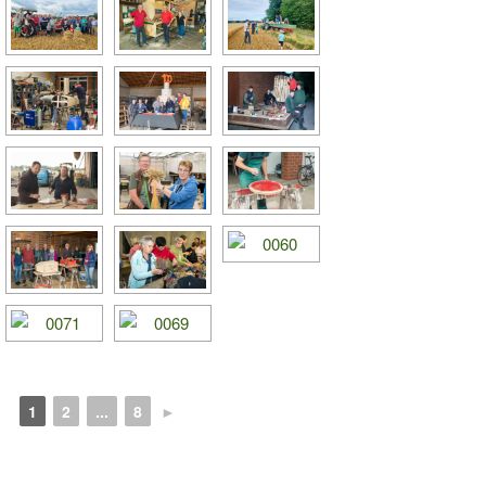
1
2
...
8
►