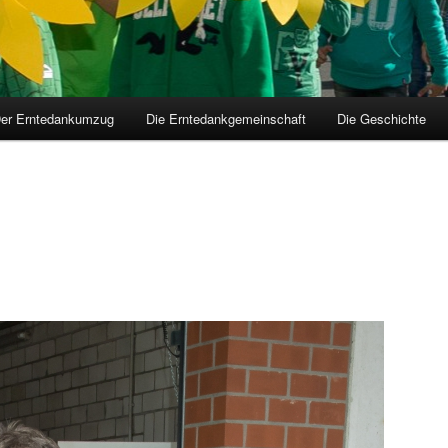
er Erntedankumzug
Die Erntedankgemeinschaft
Die Geschichte