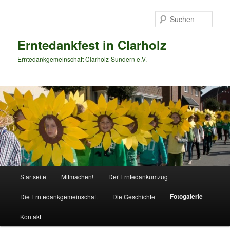
Zum
primären
Such
Inhalt
springen
Erntedankfest in Clarholz
Erntedankgemeinschaft Clarholz-Sundern e.V.
Hauptmenü
Startseite
Mitmachen!
Der Erntedankumzug
Fotogalerie
Die Erntedankgemeinschaft
Die Geschichte
Kontakt