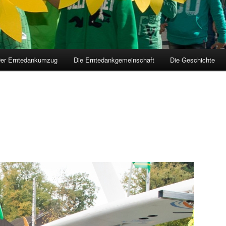
er Erntedankumzug
Die Erntedankgemeinschaft
Die Geschichte