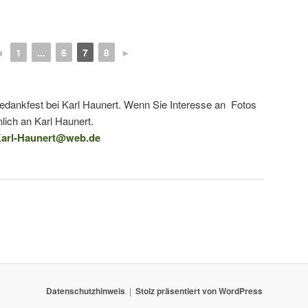
◄
1
...
6
7
8
►
tedankfest bei Karl Haunert. Wenn Sie Interesse an Fotos
lich an Karl Haunert.
arl-Haunert@web.de
Datenschutzhinweis
Stolz präsentiert von WordPress