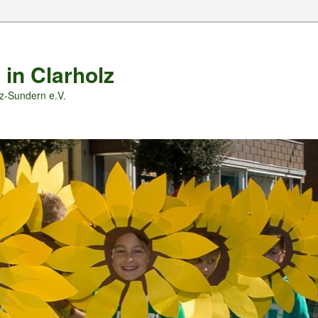
 in Clarholz
z-Sundern e.V.