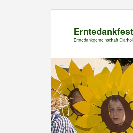
Zum
primären
Inhalt
Erntedankfest
springen
Erntedankgemeinschaft Clarhol