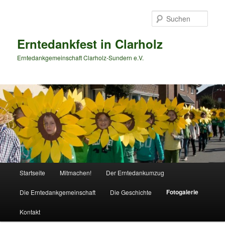
Zum
primären
Such
Inhalt
springen
Erntedankfest in Clarholz
Erntedankgemeinschaft Clarholz-Sundern e.V.
Hauptmenü
Startseite
Mitmachen!
Der Erntedankumzug
Fotogalerie
Die Erntedankgemeinschaft
Die Geschichte
Kontakt