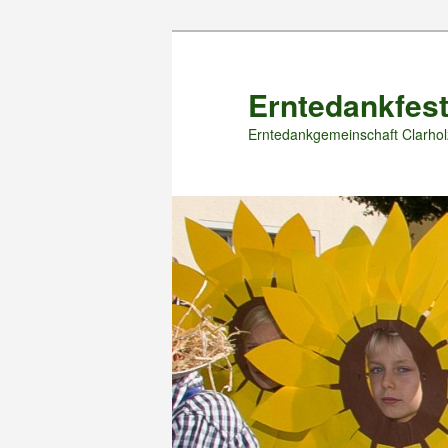
Zum
primären
Inhalt
Erntedankfest
springen
Erntedankgemeinschaft Clarhol