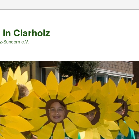
 in Clarholz
z-Sundern e.V.