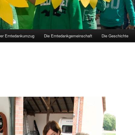
er Erntedankumzug
Die Erntedankgemeinschaft
Die Geschichte