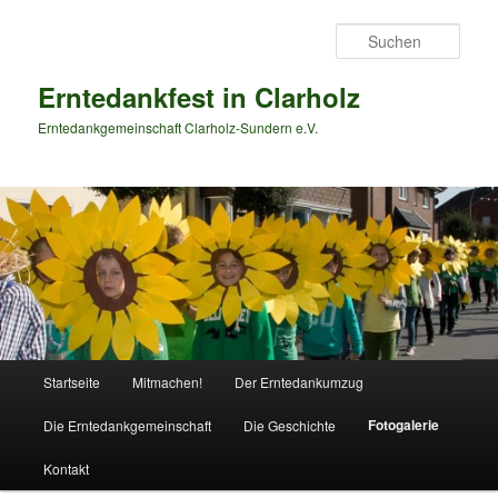
Zum
primären
Such
Inhalt
springen
Erntedankfest in Clarholz
Erntedankgemeinschaft Clarholz-Sundern e.V.
Hauptmenü
Startseite
Mitmachen!
Der Erntedankumzug
Fotogalerie
Die Erntedankgemeinschaft
Die Geschichte
Kontakt