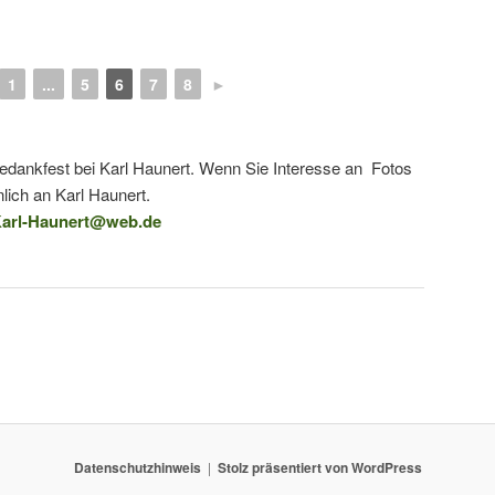
1
...
5
6
7
8
►
tedankfest bei Karl Haunert. Wenn Sie Interesse an Fotos
lich an Karl Haunert.
arl-Haunert@web.de
Datenschutzhinweis
Stolz präsentiert von WordPress