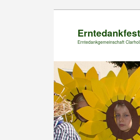
Zum
primären
Inhalt
Erntedankfest
springen
Erntedankgemeinschaft Clarhol