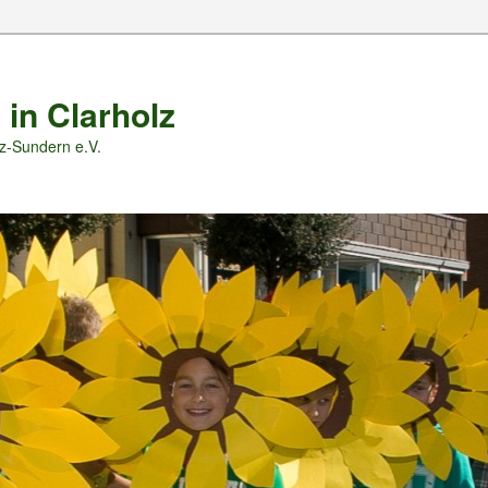
 in Clarholz
z-Sundern e.V.