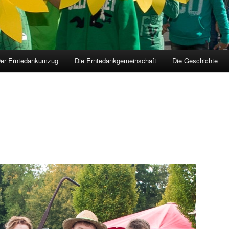
er Erntedankumzug
Die Erntedankgemeinschaft
Die Geschichte