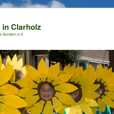
 in Clarholz
z-Sundern e.V.