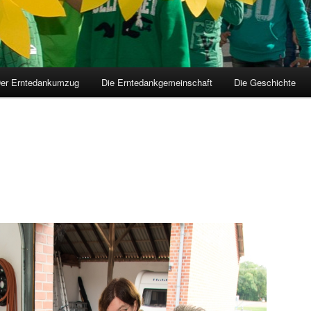
er Erntedankumzug
Die Erntedankgemeinschaft
Die Geschichte