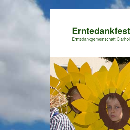
Zum
primären
Inhalt
Erntedankfest
springen
Erntedankgemeinschaft Clarhol