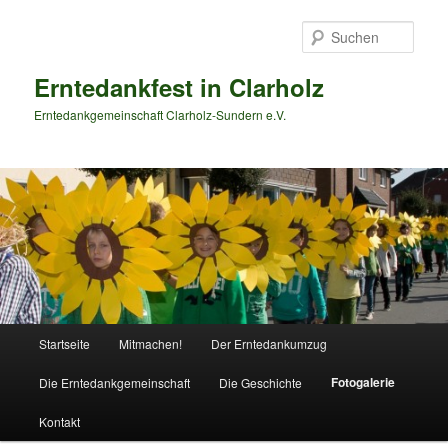
Zum
primären
Such
Inhalt
springen
Erntedankfest in Clarholz
Erntedankgemeinschaft Clarholz-Sundern e.V.
Hauptmenü
Startseite
Mitmachen!
Der Erntedankumzug
Fotogalerie
Die Erntedankgemeinschaft
Die Geschichte
Kontakt