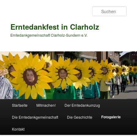
Zum
primären
Such
Inhalt
springen
Erntedankfest in Clarholz
Erntedankgemeinschaft Clarholz-Sundern e.V.
Hauptmenü
Startseite
Mitmachen!
Der Erntedankumzug
Fotogalerie
Die Erntedankgemeinschaft
Die Geschichte
Kontakt