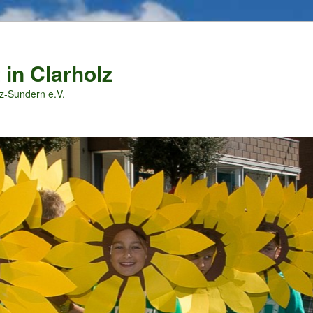
 in Clarholz
z-Sundern e.V.