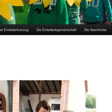
er Erntedankumzug
Die Erntedankgemeinschaft
Die Geschichte