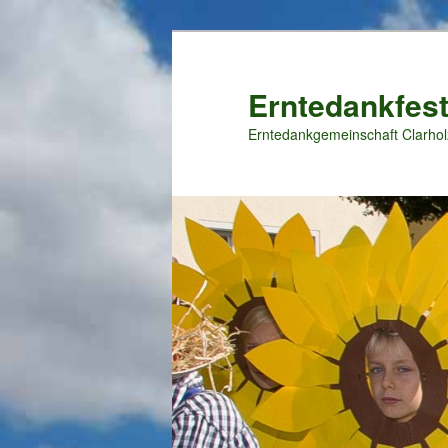
Zum
primären
Inhalt
Erntedankfest
springen
Erntedankgemeinschaft Clarhol