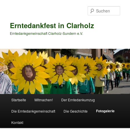
Zum
primären
Such
Inhalt
springen
Erntedankfest in Clarholz
Erntedankgemeinschaft Clarholz-Sundern e.V.
Hauptmenü
Startseite
Mitmachen!
Der Erntedankumzug
Fotogalerie
Die Erntedankgemeinschaft
Die Geschichte
Kontakt