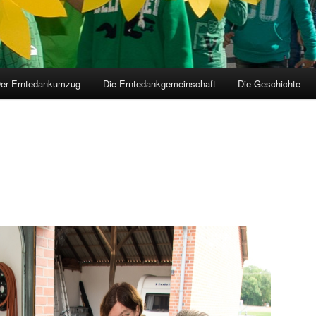
er Erntedankumzug
Die Erntedankgemeinschaft
Die Geschichte