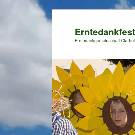
Zum
primären
Inhalt
Erntedankfest
springen
Erntedankgemeinschaft Clarhol