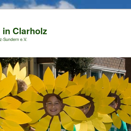
 in Clarholz
z-Sundern e.V.