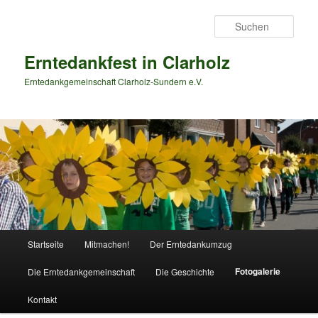
Zum
primären
Such
Inhalt
springen
Erntedankfest in Clarholz
Erntedankgemeinschaft Clarholz-Sundern e.V.
Hauptmenü
Startseite
Mitmachen!
Der Erntedankumzug
Fotogalerie
Die Erntedankgemeinschaft
Die Geschichte
Kontakt