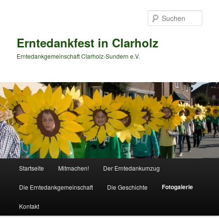
Zum
primären
Such
Inhalt
springen
Erntedankfest in Clarholz
Erntedankgemeinschaft Clarholz-Sundern e.V.
Hauptmenü
Startseite
Mitmachen!
Der Erntedankumzug
Fotogalerie
Die Erntedankgemeinschaft
Die Geschichte
Kontakt