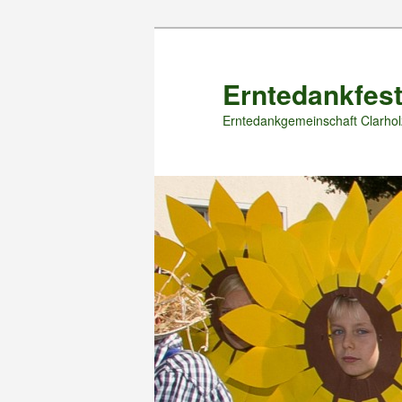
Zum
primären
Inhalt
Erntedankfest
springen
Erntedankgemeinschaft Clarhol