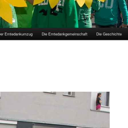
er Erntedankumzug
Die Erntedankgemeinschaft
Die Geschichte