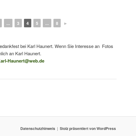
...
3
4
5
...
8
►
tedankfest bei Karl Haunert. Wenn Sie Interesse an Fotos
lich an Karl Haunert.
arl-Haunert@web.de
Datenschutzhinweis
Stolz präsentiert von WordPress