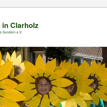
 in Clarholz
z-Sundern e.V.