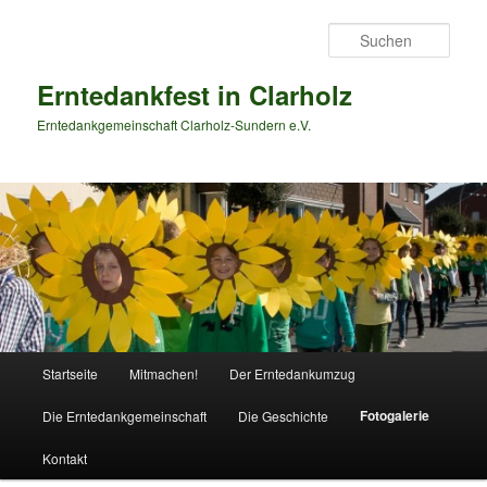
Zum
primären
Such
Inhalt
springen
Erntedankfest in Clarholz
Erntedankgemeinschaft Clarholz-Sundern e.V.
Hauptmenü
Startseite
Mitmachen!
Der Erntedankumzug
Fotogalerie
Die Erntedankgemeinschaft
Die Geschichte
Kontakt