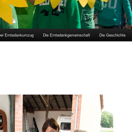
er Erntedankumzug
Die Erntedankgemeinschaft
Die Geschichte