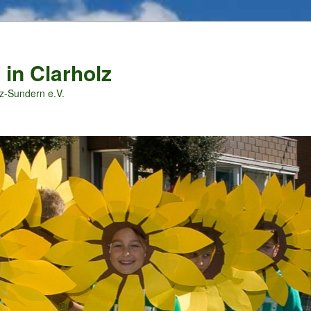
 in Clarholz
z-Sundern e.V.