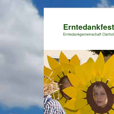
Zum
primären
Inhalt
Erntedankfest
springen
Erntedankgemeinschaft Clarhol