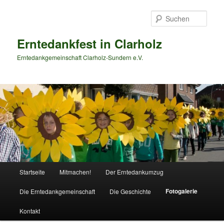
Zum
primären
Such
Inhalt
springen
Erntedankfest in Clarholz
Erntedankgemeinschaft Clarholz-Sundern e.V.
Hauptmenü
Startseite
Mitmachen!
Der Erntedankumzug
Fotogalerie
Die Erntedankgemeinschaft
Die Geschichte
Kontakt