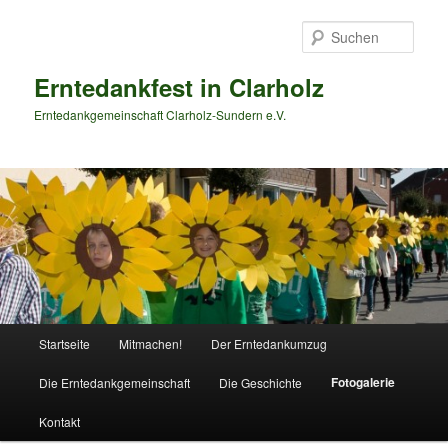
Zum
primären
Such
Inhalt
springen
Erntedankfest in Clarholz
Erntedankgemeinschaft Clarholz-Sundern e.V.
Hauptmenü
Startseite
Mitmachen!
Der Erntedankumzug
Fotogalerie
Die Erntedankgemeinschaft
Die Geschichte
Kontakt