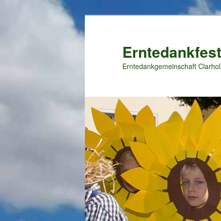
Zum
primären
Inhalt
Erntedankfest
springen
Erntedankgemeinschaft Clarhol