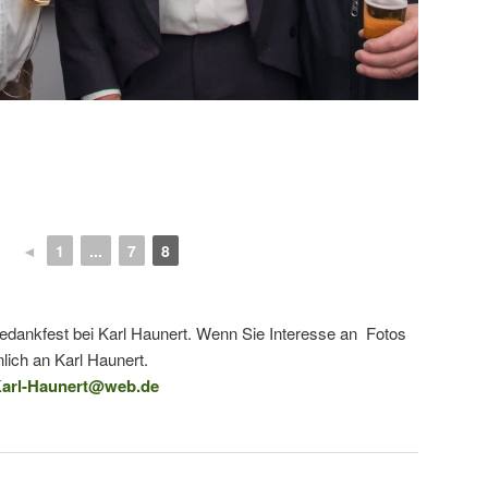
◄
1
...
7
8
tedankfest bei Karl Haunert. Wenn Sie Interesse an Fotos
lich an Karl Haunert.
arl-Haunert@web.de