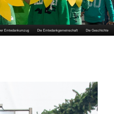
er Erntedankumzug
Die Erntedankgemeinschaft
Die Geschichte