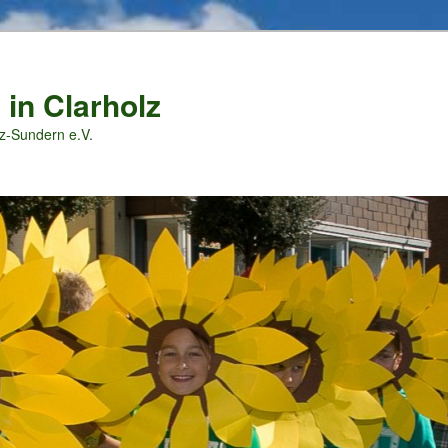
 in Clarholz
z-Sundern e.V.