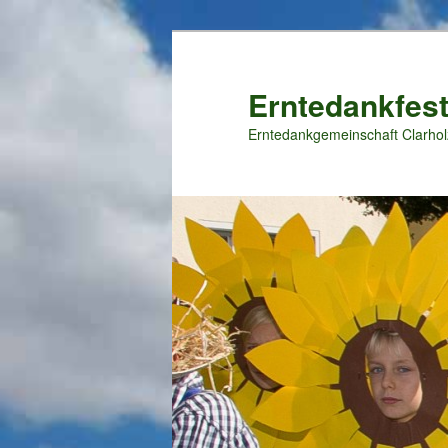
Zum
primären
Inhalt
Erntedankfest
springen
Erntedankgemeinschaft Clarhol