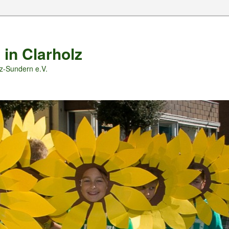
 in Clarholz
z-Sundern e.V.