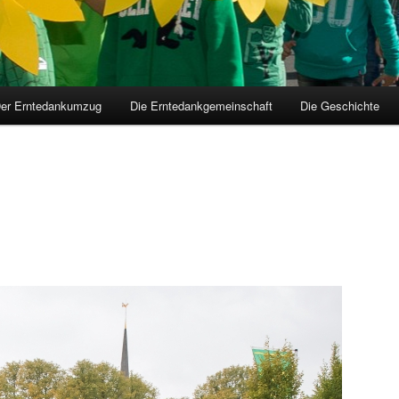
er Erntedankumzug
Die Erntedankgemeinschaft
Die Geschichte