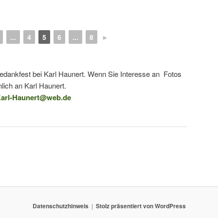
...
4
5
6
...
8
►
tedankfest bei Karl Haunert. Wenn Sie Interesse an Fotos
lich an Karl Haunert.
arl-Haunert@web.de
Datenschutzhinweis
Stolz präsentiert von WordPress