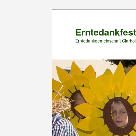
Zum
primären
Inhalt
Erntedankfest
springen
Erntedankgemeinschaft Clarhol