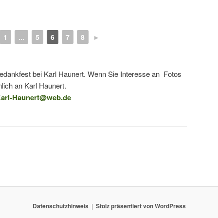
1
...
5
6
7
8
►
tedankfest bei Karl Haunert. Wenn Sie Interesse an Fotos
lich an Karl Haunert.
arl-Haunert@web.de
Datenschutzhinweis
Stolz präsentiert von WordPress