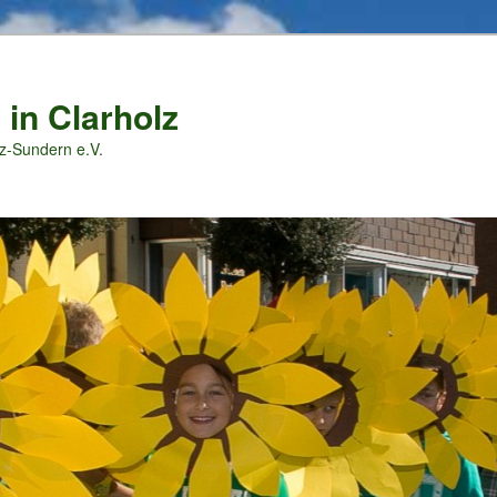
 in Clarholz
z-Sundern e.V.