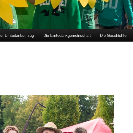
er Erntedankumzug
Die Erntedankgemeinschaft
Die Geschichte