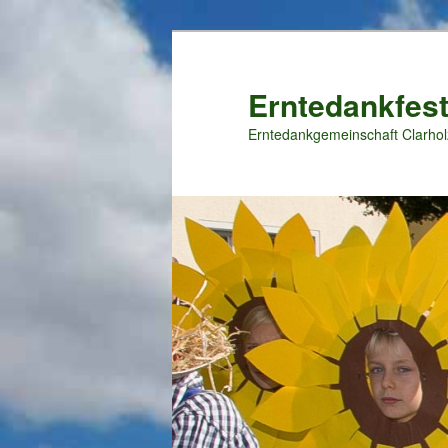
Zum
primären
Inhalt
Erntedankfest
springen
Erntedankgemeinschaft Clarhol