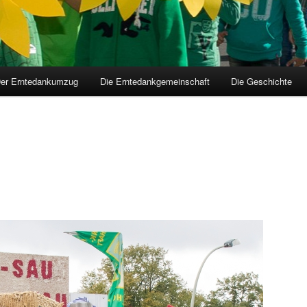
er Erntedankumzug
Die Erntedankgemeinschaft
Die Geschichte