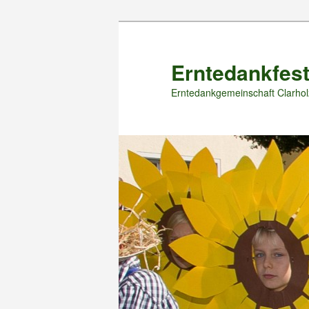
Zum
primären
Inhalt
Erntedankfest
springen
Erntedankgemeinschaft Clarhol