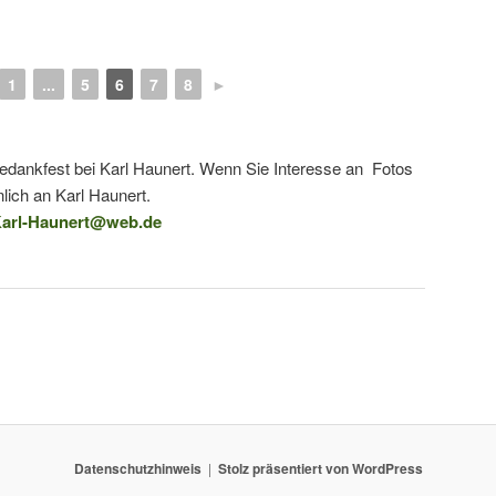
1
...
5
6
7
8
►
tedankfest bei Karl Haunert. Wenn Sie Interesse an Fotos
lich an Karl Haunert.
arl-Haunert@web.de
Datenschutzhinweis
Stolz präsentiert von WordPress