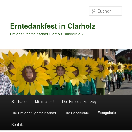
Zum
primären
Such
Inhalt
springen
Erntedankfest in Clarholz
Erntedankgemeinschaft Clarholz-Sundern e.V.
Hauptmenü
Startseite
Mitmachen!
Der Erntedankumzug
Fotogalerie
Die Erntedankgemeinschaft
Die Geschichte
Kontakt