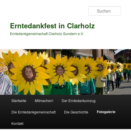
Zum
primären
Such
Inhalt
springen
Erntedankfest in Clarholz
Erntedankgemeinschaft Clarholz-Sundern e.V.
Hauptmenü
Startseite
Mitmachen!
Der Erntedankumzug
Fotogalerie
Die Erntedankgemeinschaft
Die Geschichte
Kontakt