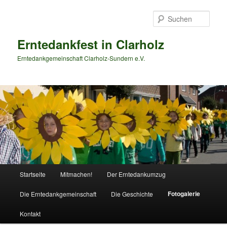
Zum
primären
Such
Inhalt
springen
Erntedankfest in Clarholz
Erntedankgemeinschaft Clarholz-Sundern e.V.
Hauptmenü
Startseite
Mitmachen!
Der Erntedankumzug
Fotogalerie
Die Erntedankgemeinschaft
Die Geschichte
Kontakt