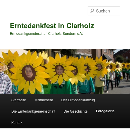
Zum
primären
Such
Inhalt
springen
Erntedankfest in Clarholz
Erntedankgemeinschaft Clarholz-Sundern e.V.
Hauptmenü
Startseite
Mitmachen!
Der Erntedankumzug
Fotogalerie
Die Erntedankgemeinschaft
Die Geschichte
Kontakt