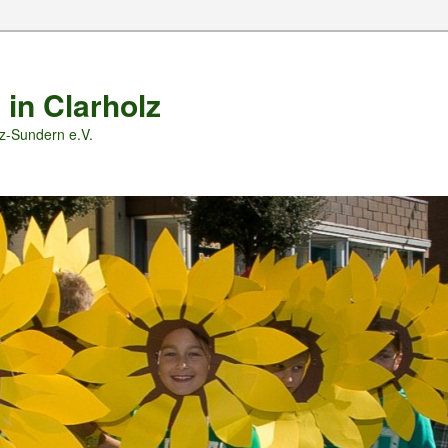
 in Clarholz
z-Sundern e.V.