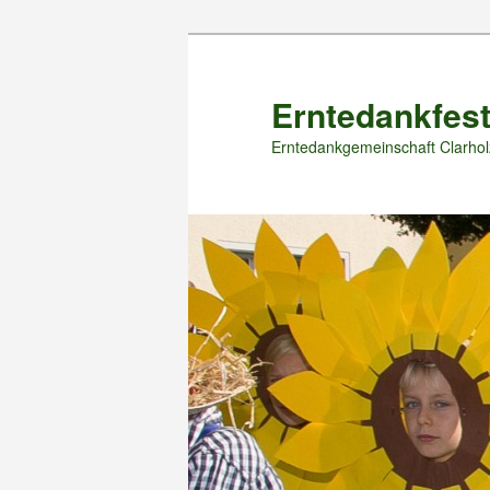
Zum
primären
Inhalt
Erntedankfest
springen
Erntedankgemeinschaft Clarhol