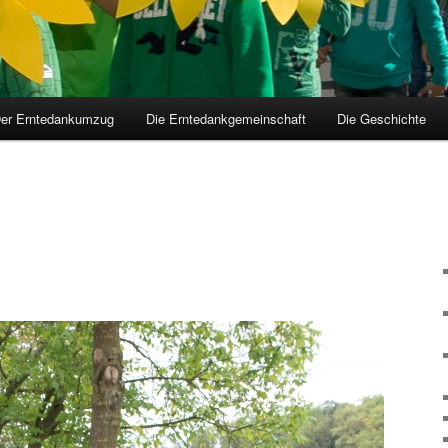
er Erntedankumzug
Die Erntedankgemeinschaft
Die Geschichte