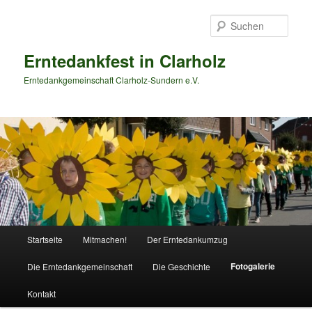
Zum
primären
Such
Inhalt
springen
Erntedankfest in Clarholz
Erntedankgemeinschaft Clarholz-Sundern e.V.
Hauptmenü
Startseite
Mitmachen!
Der Erntedankumzug
Fotogalerie
Die Erntedankgemeinschaft
Die Geschichte
Kontakt