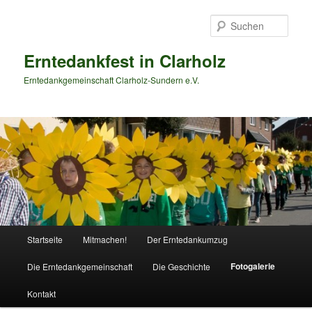
Zum
primären
Such
Inhalt
springen
Erntedankfest in Clarholz
Erntedankgemeinschaft Clarholz-Sundern e.V.
Hauptmenü
Startseite
Mitmachen!
Der Erntedankumzug
Fotogalerie
Die Erntedankgemeinschaft
Die Geschichte
Kontakt