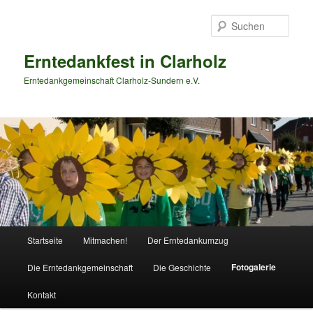
Zum
primären
Such
Inhalt
springen
Erntedankfest in Clarholz
Erntedankgemeinschaft Clarholz-Sundern e.V.
Hauptmenü
Startseite
Mitmachen!
Der Erntedankumzug
Fotogalerie
Die Erntedankgemeinschaft
Die Geschichte
Kontakt