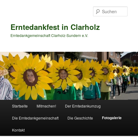
Zum
primären
Such
Inhalt
springen
Erntedankfest in Clarholz
Erntedankgemeinschaft Clarholz-Sundern e.V.
Hauptmenü
Startseite
Mitmachen!
Der Erntedankumzug
Fotogalerie
Die Erntedankgemeinschaft
Die Geschichte
Kontakt