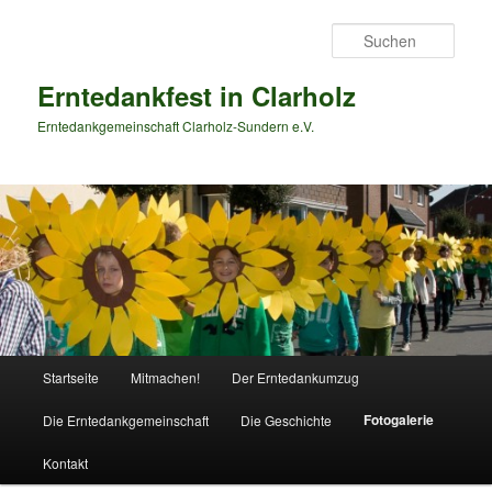
Zum
primären
Such
Inhalt
springen
Erntedankfest in Clarholz
Erntedankgemeinschaft Clarholz-Sundern e.V.
Hauptmenü
Startseite
Mitmachen!
Der Erntedankumzug
Fotogalerie
Die Erntedankgemeinschaft
Die Geschichte
Kontakt