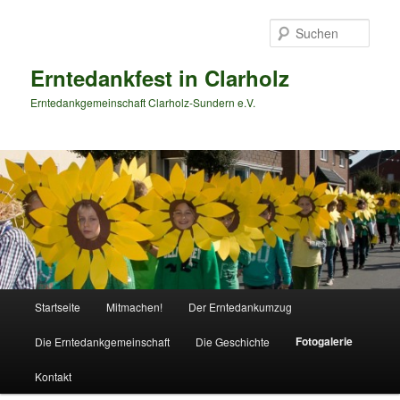
Zum
primären
Such
Inhalt
springen
Erntedankfest in Clarholz
Erntedankgemeinschaft Clarholz-Sundern e.V.
Hauptmenü
Startseite
Mitmachen!
Der Erntedankumzug
Fotogalerie
Die Erntedankgemeinschaft
Die Geschichte
Kontakt