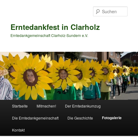
Zum
primären
Such
Inhalt
springen
Erntedankfest in Clarholz
Erntedankgemeinschaft Clarholz-Sundern e.V.
Hauptmenü
Startseite
Mitmachen!
Der Erntedankumzug
Fotogalerie
Die Erntedankgemeinschaft
Die Geschichte
Kontakt