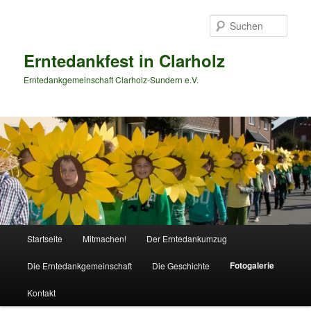
Zum
primären
Such
Inhalt
springen
Erntedankfest in Clarholz
Erntedankgemeinschaft Clarholz-Sundern e.V.
Hauptmenü
Startseite
Mitmachen!
Der Erntedankumzug
Fotogalerie
Die Erntedankgemeinschaft
Die Geschichte
Kontakt