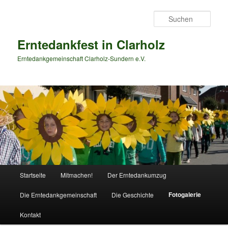
Zum
primären
Such
Inhalt
springen
Erntedankfest in Clarholz
Erntedankgemeinschaft Clarholz-Sundern e.V.
Hauptmenü
Startseite
Mitmachen!
Der Erntedankumzug
Fotogalerie
Die Erntedankgemeinschaft
Die Geschichte
Kontakt