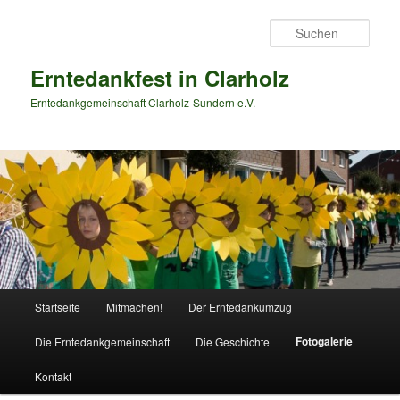
Zum
primären
Such
Inhalt
springen
Erntedankfest in Clarholz
Erntedankgemeinschaft Clarholz-Sundern e.V.
Hauptmenü
Startseite
Mitmachen!
Der Erntedankumzug
Fotogalerie
Die Erntedankgemeinschaft
Die Geschichte
Kontakt